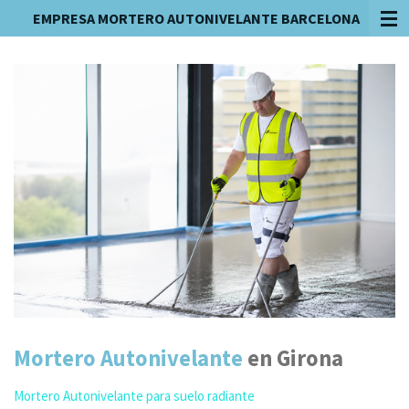
EMPRESA MORTERO AUTONIVELANTE BARCELONA
Ir
al
contenido
principal
Mortero Autonivelante
en Girona
Mortero Autonivelante para suelo radiante