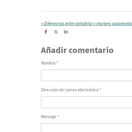
«
Diferencias entre anhidrita y mortero autonivel
C
C
C
o
o
o
m
m
m
Añadir comentario
p
p
p
a
a
a
r
r
r
t
t
t
Nombre *
i
i
i
r
r
r
Dirección de correo electrónico *
Mensaje *