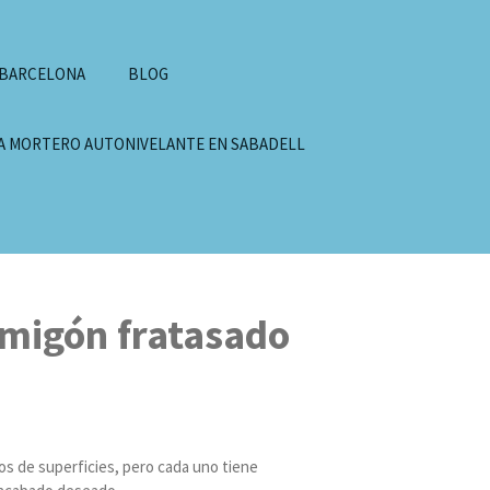
 BARCELONA
BLOG
A MORTERO AUTONIVELANTE EN SABADELL
rmigón fratasado
os de superficies, pero cada uno tiene