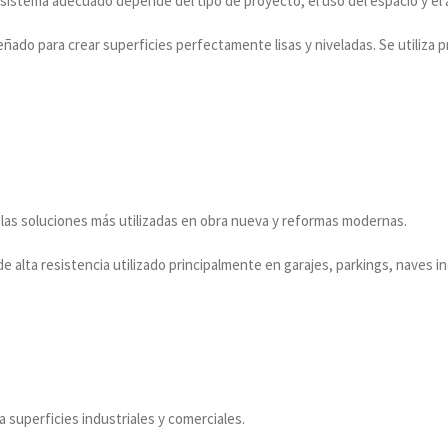
 el sistema adecuado depende del tipo de proyecto, el uso del espacio y e
eñado para crear superficies perfectamente lisas y niveladas. Se utiliza
 las soluciones más utilizadas en obra nueva y reformas modernas.
alta resistencia utilizado principalmente en garajes, parkings, naves in
superficies industriales y comerciales.